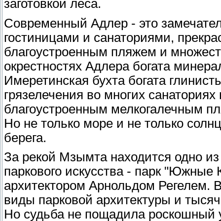
заготовкой леса.
Современный Адлер - это замечате
гостиницами и санаториями, прекра
благоустроенным пляжем и множест
окрестностях Адлера богата минер
Имеретинская бухта богата глинис
грязелечения во многих санаториях 
благоустроенным мелкогалечным пл
Но не только море и не только солн
берега.
За рекой Мзымта находится одно и
паркового искусства - парк "Южные 
архитектором Арнольдом Регелем. 
виды парковой архитектуры и тысяч
Но судьба не пощадила роскошный у