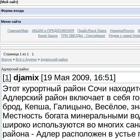
[
Мой сайт
]
Форма входа
Меню сайта
Главная/Main
АКЦИИ и ПРЕДЛОЖЕНИЯ
Прайс/Rack Rates
Номера/Rooms
Ф
Баня/ Sauna
ТРИ ЗВЕЗДЫ - Сертификат
Рядом с нами/ Hote
Страница
1
из
1
1
Форум
»
Всё о Адлере
»
Адлерский район
Адлерский район
[
1
]
djamix
[19 Мая 2009, 16:51]
Этот курортный район Сочи находит
Адлерский район включает в себя г
брод, Кепша, Галицыно, Весёлое, з
Местность богата минеральными во
широко используются во многих сан
района - Адлер расположен в устье