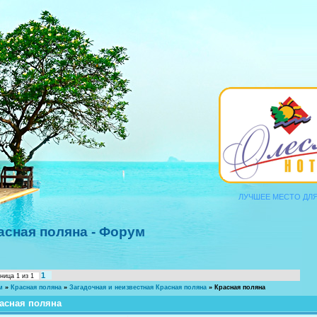
ЛУЧШЕЕ МЕСТО ДЛЯ ОТ
асная поляна - Форум
1
аница
1
из
1
м
»
Красная поляна
»
Загадочная и неизвестная Красная поляна
»
Красная поляна
асная поляна