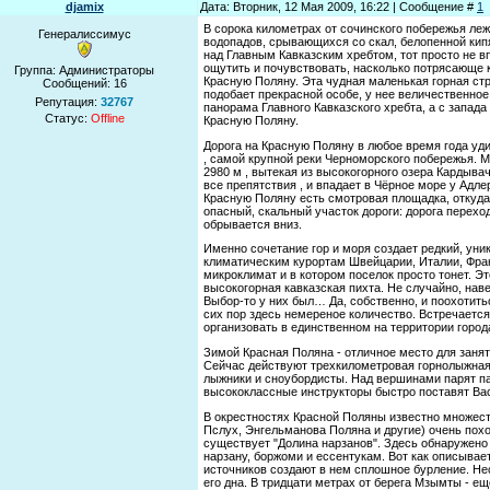
djamix
Дата: Вторник, 12 Мая 2009, 16:22 | Сообщение #
1
В сорока километрах от сочинского побережья леж
Генералиссимус
водопадов, срывающихся со скал, белопенной ки
над Главным Кавказским хребтом, тот просто не вп
ощутить и почувствовать, насколько потрясающе к
Группа: Администраторы
Красную Поляну. Эта чудная маленькая горная стр
Сообщений:
16
подобает прекрасной особе, у нее величественное 
Репутация:
32767
панорама Главного Кавказского хребта, а с запад
Статус:
Offline
Красную Поляну.
Дорога на Красную Поляну в любое время года уд
, самой крупной реки Черноморского побережья. М
2980 м , вытекая из высокогорного озера Кардыва
все препятствия , и впадает в Чёрное море у Адле
Красную Поляну есть смотровая площадка, откуда
опасный, скальный участок дороги: дорога переход
обрывается вниз.
Именно сочетание гор и моря создает редкий, уни
климатическим курортам Швейцарии, Италии, Франц
микроклимат и в котором поселок просто тонет. Эт
высокогорная кавказская пихта. Не случайно, нав
Выбор-то у них был… Да, собственно, и поохотитьс
сих пор здесь немереное количество. Встречается 
организовать в единственном на территории город
Зимой Красная Поляна - отличное место для занят
Сейчас действуют трехкилометровая горнолыжная 
лыжники и сноубордисты. Над вершинами парят п
высококлассные инструкторы быстро поставят Вас
В окрестностях Красной Поляны известно множест
Пслух, Энгельманова Поляна и другие) очень пох
существует "Долина нарзанов". Здесь обнаружено
нарзану, боржоми и ессентукам. Вот как описывае
источников создают в нем сплошное бурление. Не
его дна. В тридцати метрах от берега Мзымты - е