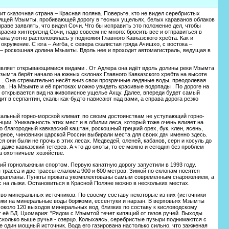
ит сказочная страна – Красная поляна. Поверьте, кто не видел серебристых
пящей Мзымты, пробивающей дорогу в тесных ущельях, белых караванов облаков
раве заявлять, что видел Сочи. Что бы исправить это положение дел, чтобы
расив хинтерлэнд Сочи, надо совсем не много: бросить все и отправиться в
ана уютно расположилась у подножия Главного Кавказского хребта. Как и
окружение. С юга – Аигба, с севера скалистая гряда Ачишхо, с востока –
а – роскошная долина Мзымты. Вдоль нее и проходит автомагистраль, ведущая в
ивляет открывающимися видами . От Адлера она идёт вдоль долины реки Мзымта
зымта берёт начало на южных склонах Главного Кавказского хребта на высоте
ч . Она стремительно несёт вниз свои прозрачные ледяные воды, преодолевая
ра . На Мзымте и её притоках можно увидеть красивые водопады . По дороге на
 открывается вид на живописное ущелье Ахцу. Далее, впереди будет самый
ит в серпантин, скалы как-будто нависают над вами, а справа дорога резко
кальный горно-морской климат, по своим достоинствам не уступающий горно-
ии. Уникальность этих мест и в обилии леса, который тоже очень влияет на
о благородный кавказский каштан, роскошный грецкий орех, бук, клен, ясень,
ерное, чиновники царской России выбирали места для своих дач именно здесь.
я они были не прочь в этих лесах. Медведей, оленей, кабанов, серн и косуль до
даже кавказский тетерев. А что до охоты, то ее можно и сегодня без проблем
а охотничьем хозяйстве.
ий горнолыжным спортом. Первую канатную дорогу запустили в 1993 году.
трасса и две трассы слалома 900 и 600 метров. Зимой по склонам носятся
арапланы. Пункты проката укомплектованы самым современным снаряжением, а
 на лыжи. Остановиться в Красной Поляне можно в нескольких местах.
во минеральных источников. По своему составу некоторые из них (источники
ожи на минеральные воды боржоми, ессентуки и нарзан. В верховьях Мзымты
 около 120 выходов минеральных вод, близких по составу к кисловодскому
т её БД. Цхомария: "Рядом с Мзымтой течет кипящий от газов ручей. Выходы
сколько выше ручья - озерцо. Колыхаясь, серебристые пузыри поднимаются с
ще один мощный источник. Вода его газирована настолько сильно, что зажженая