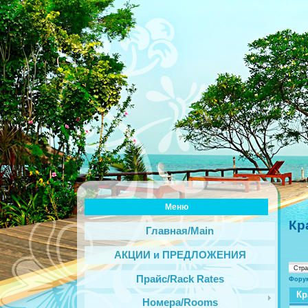
Меню
Кр
Главная/Main
АКЦИИ и ПРЕДЛОЖЕНИЯ
Стр
Прайс/Rack Rates
Фору
Кр
Номера/Rooms