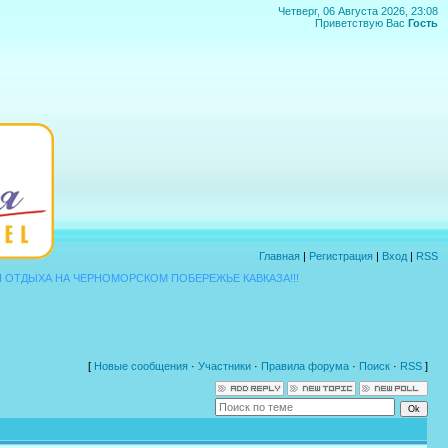
Четверг, 06 Августа 2026, 23:08
Приветствую Вас
Гость
Главная
|
Регистрация
|
Вход
|
RSS
ДЫХА НА ЧЕРНОМОРСКОМ ПОБЕРЕЖЬЕ КАВКАЗА!!!
[
Новые сообщения
·
Участники
·
Правила форума
·
Поиск
·
RSS
]