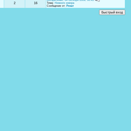
Воскресенье, 04 Октября 2009, 00:45
2
16
Тема:
Немного юмора
Сообщение от:
Ренат