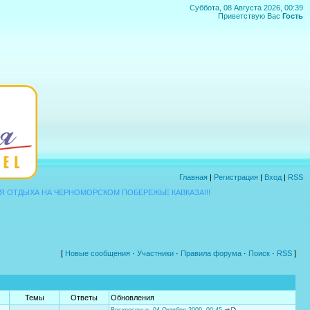
Суббота, 08 Августа 2026, 00:39
Приветствую Вас
Гость
Главная
|
Регистрация
|
Вход
|
RSS
ДЫХА НА ЧЕРНОМОРСКОМ ПОБЕРЕЖЬЕ КАВКАЗА!!!
[
Новые сообщения
·
Участники
·
Правила форума
·
Поиск
·
RSS
]
Темы
Ответы
Обновления