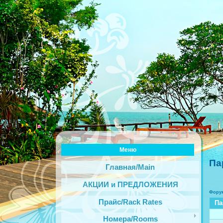
Меню
Па
Главная/Main
АКЦИИ и ПРЕДЛОЖЕНИЯ
Фору
Прайс/Rack Rates
Па
Номера/Rooms