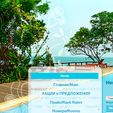
Меню
Не
Главная/Main
АКЦИИ и ПРЕДЛОЖЕНИЯ
Стр
Прайс/Rack Rates
Фору
Не
Номера/Rooms