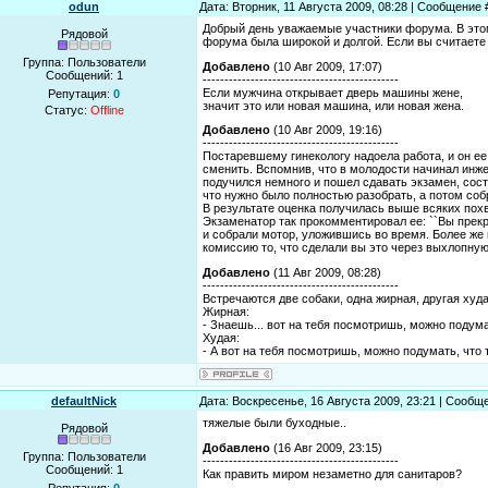
odun
Дата: Вторник, 11 Августа 2009, 08:28 | Сообщение
Добрый день уважаемые участники форума. В этом
Рядовой
форума была широкой и долгой. Если вы считаете ч
Группа: Пользователи
Добавлено
(10 Авг 2009, 17:07)
Сообщений:
1
---------------------------------------------
Если мужчина открывает дверь машины жене,
Репутация:
0
значит это или новая машина, или новая жена.
Статус:
Offline
Добавлено
(10 Авг 2009, 19:16)
---------------------------------------------
Постаревшему гинекологу надоела работа, и он е
сменить. Вспомнив, что в молодости начинал ин
подучился немного и пошел сдавать экзамен, сос
что нужно было полностью разобрать, а потом соб
В результате оценка получилась выше всяких пох
Экзаменатор так прокомментировал ее: ``Вы прек
и собрали мотор, уложившись во время. Более же 
комиссию то, что сделали вы это через выхлопную 
Добавлено
(11 Авг 2009, 08:28)
---------------------------------------------
Встречаются две собаки, одна жирная, другая худа
Жирная:
- Знаешь... вот на тебя посмотришь, можно подума
Худая:
- А вот на тебя посмотришь, можно подумать, что 
defaultNick
Дата: Воскресенье, 16 Августа 2009, 23:21 | Сообщ
тяжелые были буходные..
Рядовой
Добавлено
(16 Авг 2009, 23:15)
Группа: Пользователи
---------------------------------------------
Сообщений:
1
Как править миром незаметно для санитаров?