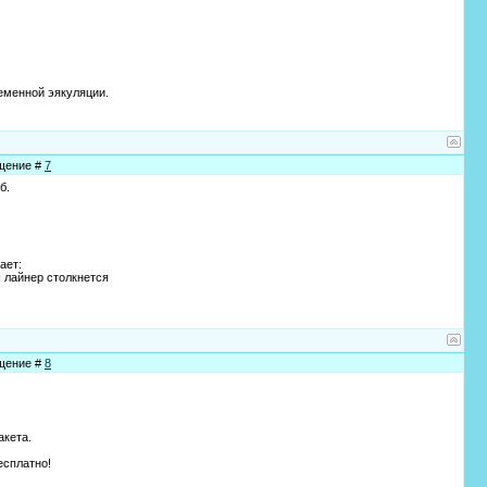
ременной эякуляции.
бщение #
7
б.
ает:
ш лайнер столкнется
бщение #
8
акета.
есплатно!