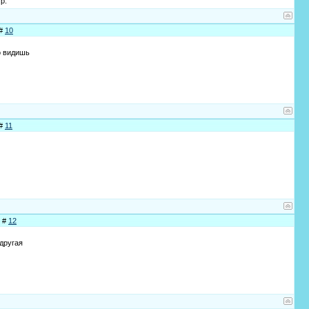
р.
 #
10
го видишь
 #
11
е #
12
 другая