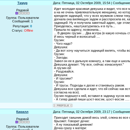
Тимур
Дата: Пятница, 02 Октября 2009, 15:54 | Сообщени
Идет молодая красивая девушка и видит, что все м
Рядовой
а на не очень привлекательную женщинку, но кото
кренделя задницей, что у всех мужиков слюни текут
Группа: Пользователи
догнала она виляющую задом и расспросила ее, ка
Сообщений:
1
задницей. Ну и получила заветный адрес, где это
Репутация:
0
Приоделась, наштукатурилась и в путь...
Пришла по адресу, позвонила...
Статус:
Offline
... В дверях грузин ... Два мэтра (в какую хочешь ст
И весь черный и волосатый ....
Грузин:
- Чэго надо?
Девушка:
- Да вот хочу научиться задницей вилять, чтобы в
Грузин:
- Заходы.
Завел он ее в дальную комнату, а там еще и школь
Девушка думает: "Ну все, сейчас изнасилуют."
А грузин ей:
- Раздэвайся.
Девушка:
- И трусики?
Грузин:
- И трусы. Подходы к доске и становысь раком.
Девушка все сделала и ждет, что ей сейчас как вст
согласна на все).
Грузин подошел к ней, вставил в задницу кусок мел
- А тэпер давай пиши шэст-восэм, шэст-восэм .....
Кирилл
Дата: Пятница, 02 Октября 2009, 23:17 | Сообщени
Пpиходит гаишник домой весь злой, слюна во все
Рядовой
бpызжет. Говоpит дочке:
- А ну показывай дневник!
Группа: Пользователи
Дочка сpазу к матеpи: