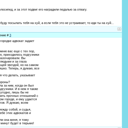
сипед, и за этот подвиг его наградили педалью за отвагу.
уду посылать тебя на хуй, а если тебя это не устраивает, то иди ты на хуй...
щение #
3
городке адвокат задает
омню вас еще с тех пор,
ю, приходилось подгузники
 разочаровали. Вы
людьми и за глаза
ящей звездой, но на самом
шко. Теперь, я думаю, все
я что делать, указывает
тороны?
ла за ним, когда он был
дгузники. И в нем я также
 угодно, лишь бы не
роить прочных отношений с
ом городе, и ему удается
гов. Я думаю, всем
ежду собой, и судья,
ебе этих адвокатов и
 ли она меня, я тому
 минут будет в тюрьме!