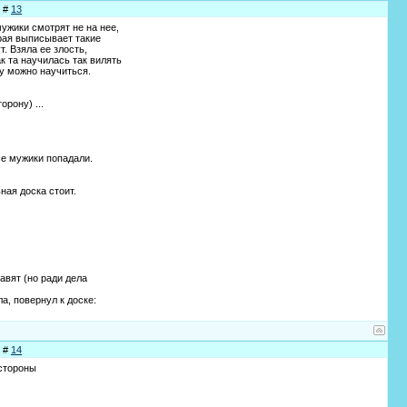
е #
13
ужики смотрят не на нее,
рая выписывает такие
. Взяла ее злость,
к та научилась так вилять
му можно научиться.
орону) ...
се мужики попадали.
ная доска стоит.
авят (но ради дела
а, повернул к доске:
е #
14
 стоpоны