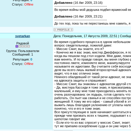
Репутация:
0
Добавлено
(16 Авг 2009, 23:16)
Статус:
Offline
---------------------------------------------
Во время войны мой дедушка подбил вражеский вело
Добавлено
(16 Авг 2009, 23:21)
---------------------------------------------
До тех пор, пока ты не перестанешь мне хамить, я б
svetarkan
Дата: Понедельник, 17 Августа 2009, 22:51 | Сооб
Во время судебного процесса в одном небольшом 
Рядовой
вопрос свидетельнице, пожилой даме:
- Миссис Смит, вы знаете, кто я?
Группа: Пользователи
- Конечно же я вас знаю, мистер Джефферсон, я п
Сообщений:
1
когда вы пешком под стол ходили. Мне даже, помн
Репутация:
0
вам менять. И по правде говоря, вы меня глубоко
постоянно лжете, изменяете жене, манипулируете 
Статус:
Offline
называете их идиотами. Вы считаете себя восход
деле вы всего лишь жалкий второсортный адвокати
видят, что я вас отлично знаю.
Немного обалдевший от такой речи адвокат, не зна
на адвоката защиты и спрашивает:
- Миссис Смит, вы знакомы с адвокатом другой с
- Да, мистера Кассиди я тоже знаю, я присматрива
маленький, и ему мне тоже приходилось менять по
очень разочарована: он лодырь, готов сделать что
работать. Он пьет как свинья и не способен пост
женщиной. К тому же его офис - самый убогий в эт
выжить лишь благодаря уклонению от уплаты нало
понятно, что и его я тоже знаю.
Все присутствующие в зале начинают шептаться м
прежде чем призвать всех к тишине, подзывает к с
шепотом говорит им:
- Если кто-то из вас спросит у миссис Смит, знает
тут же припаяю оскорбление суда и он уже через 5