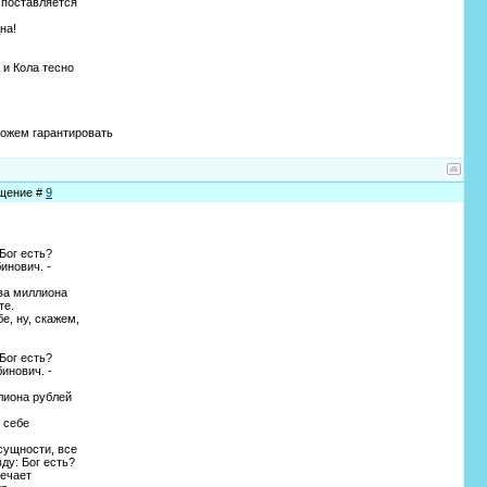
 поставляется
на!
 и Кола тесно
 можем гарантировать
бщение #
9
Бог есть?
инович. -
два миллиона
те.
е, ну, скажем,
Бог есть?
бинович. -
лиона рублей
 себе
сущности, все
ду: Бог есть?
вечает