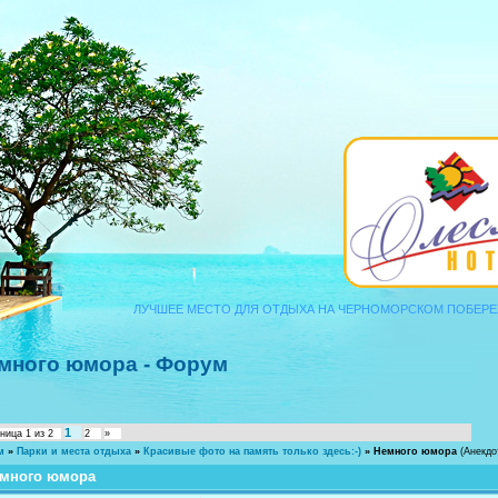
ЛУЧШЕЕ МЕСТО ДЛЯ ОТДЫХА НА ЧЕРНОМОРСКОМ ПОБЕРЕЖЬЕ КАВКАЗА
много юмора - Форум
1
аница
1
из
2
2
»
м
»
Парки и места отдыха
»
Красивые фото на память только здесь:-)
»
Немного юмора
(Анекдо
много юмора