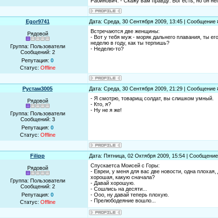
Рабинович. - Скажу вам правду: Бог есть, но он нег
Egor9741
Дата: Среда, 30 Сентября 2009, 13:45 | Сообщение
Встречаются две женщины:
Рядовой
- Вот у тебя муж - моряк дальнего плавания, ты е
неделю в году, как ты терпишь?
Группа: Пользователи
- Неделю-то?
Сообщений:
2
Репутация:
0
Статус:
Offline
Рустам3005
Дата: Среда, 30 Сентября 2009, 21:29 | Сообщение
- Я смотрю, товарищ солдат, вы слишком умный.
Рядовой
- Кто, я?
- Ну не я же!
Группа: Пользователи
Сообщений:
3
Репутация:
0
Статус:
Offline
Filipp
Дата: Пятница, 02 Октября 2009, 15:54 | Сообщени
Спускаетса Моисей с Горы:
Рядовой
- Евреи, у меня для вас две новости, одна плохая,
хорошая, какую сначала?
Группа: Пользователи
- Давай хорошую.
Сообщений:
2
- Сошлись на десяти...
Репутация:
0
- Ооо, ну давай теперь плохую.
- Прелюбодеяние вошло...
Статус:
Offline