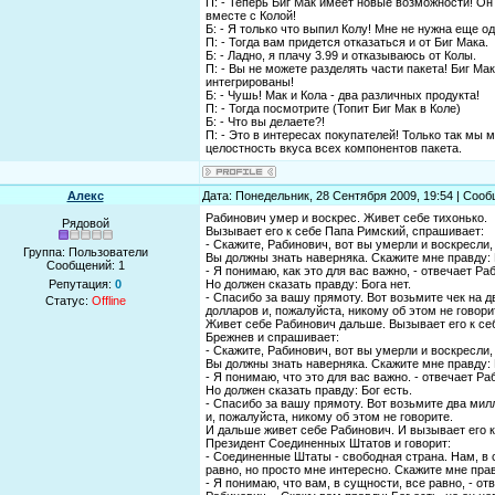
П: - Теперь Биг Мак имеет новые возможности! Он
вместе с Колой!
Б: - Я только что выпил Колу! Мне не нужна еще од
П: - Тогда вам придется отказаться и от Биг Мака.
Б: - Ладно, я плачу 3.99 и отказываюсь от Колы.
П: - Вы не можете разделять части пакета! Биг Мак
интегрированы!
Б: - Чушь! Мак и Кола - два различных продукта!
П: - Тогда посмотрите (Топит Биг Мак в Коле)
Б: - Что вы делаете?!
П: - Это в интересах покупателей! Только так мы
целостность вкуса всех компонентов пакета.
Алекс
Дата: Понедельник, 28 Сентября 2009, 19:54 | Соо
Рабинович умер и воскрес. Живет себе тихонько.
Рядовой
Вызывает его к себе Папа Римский, спрашивает:
- Скажите, Рабинович, вот вы умерли и воскресли,
Группа: Пользователи
Вы должны знать наверняка. Скажите мне правду: 
Сообщений:
1
- Я понимаю, как это для вас важно, - отвечает Раб
Репутация:
0
Но должен сказать правду: Бога нет.
- Спасибо за вашу прямоту. Вот возьмите чек на 
Статус:
Offline
долларов и, пожалуйста, никому об этом не говори
Живет себе Рабинович дальше. Вызывает его к себ
Брежнев и спрашивает:
- Скажите, Рабинович, вот вы умерли и воскресли,
Вы должны знать наверняка. Скажите мне правду: 
- Я понимаю, что это для вас важно. - отвечает Ра
Но должен сказать правду: Бог есть.
- Спасибо за вашу прямоту. Вот возьмите два мил
и, пожалуйста, никому об этом не говорите.
И дальше живет себе Рабинович. И вызывает его к
Президент Соединенных Штатов и говорит:
- Соединенные Штаты - свободная страна. Нам, в 
равно, но просто мне интересно. Скажите мне прав
- Я понимаю, что вам, в сущности, все равно, - от