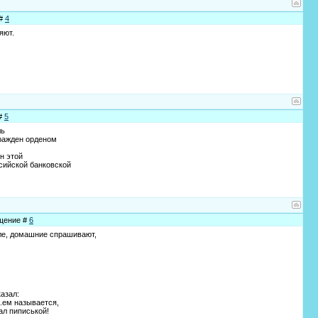
 #
4
яют.
 #
5
ль
гражден орденом
н этой
сийской банковской
бщение #
6
ле, домашние спрашивают,
азал:
..ем называется,
тал пиписькой!