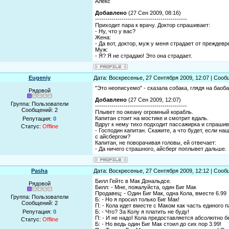
Алекс
Добавлено
(27 Сен 2009, 08:16)
---------------------------------------------
Приходит пара к врачу. Доктор спрашивает:
- Ну, что у вас?
Жена:
- Да вот, доктор, муж у меня страдает от преждев
Муж:
- Я? Я не страдаю! Это она страдает.
Eugeniy
Дата: Воскресенье, 27 Сентября 2009, 12:07 | Соо
"Это неописуемо" - сказала собака, глядя на баоба
Рядовой
Добавлено
(27 Сен 2009, 12:07)
Группа: Пользователи
---------------------------------------------
Сообщений:
2
Плывет по океану огромный корабль.
Капитан стоит на мостике и смотрит вдаль.
Репутация:
0
Вдруг к нему тихо подходит пассажирка и спрашив
Статус:
Offline
- Господин капитан. Скажите, а что будет, если на
с айсбергом?
Капитан, не поворачивая головы, ей отвечает:
- Да ничего страшного, айсберг поплывет дальше.
Pasha
Дата: Воскресенье, 27 Сентября 2009, 12:12 | Соо
Билл Гейтс в Мак Дональдсе.
Рядовой
Билл: - Мне, пожалуйста, один Биг Мак
Продавец: - Один Биг Мак, одна Кола, вместе 6.99
Группа: Пользователи
Б: - Но я просил только Биг Мак!
Сообщений:
2
П: - Кола идет вместе с Маком как часть единого п
Репутация:
0
Б: - Что? За Колу я платить не буду!
П: - И не надо! Кола предоставляется абсолютно б
Статус:
Offline
Б: - Но ведь один Биг Мак стоил до сих пор 3.99!