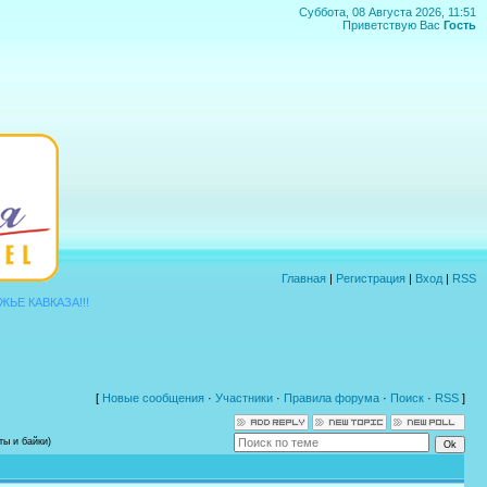
Суббота, 08 Августа 2026, 11:51
Приветствую Вас
Гость
Главная
|
Регистрация
|
Вход
|
RSS
!!!
[
Новые сообщения
·
Участники
·
Правила форума
·
Поиск
·
RSS
]
ты и байки)