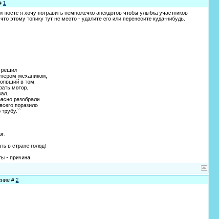
 #
1
 посте я хочу потравить немножечко анекдотов чтобы улыбка участников
то этому топику тут не место - удалите его или перенесите куда-нибудь.
е решил
женером-механиком,
тоявший в том,
рать мотор.
вал.
расно разобрали
всего поразило
трубу.``
я.
ть в стране голод!
ты - причина.
ение #
2