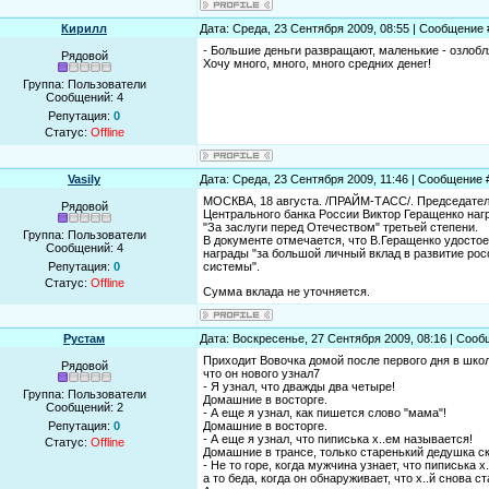
Кирилл
Дата: Среда, 23 Сентября 2009, 08:55 | Сообщение
- Большие деньги развращают, маленькие - озлобл
Рядовой
Хочу много, много, много средних денег!
Группа: Пользователи
Сообщений:
4
Репутация:
0
Статус:
Offline
Vasily
Дата: Среда, 23 Сентября 2009, 11:46 | Сообщение
МОСКВА, 18 августа. /ПРАЙМ-ТАСС/. Председате
Рядовой
Центрального банка России Виктор Геращенко на
"За заслуги перед Отечеством" третьей степени.
Группа: Пользователи
В документе отмечается, что В.Геращенко удостое
Сообщений:
4
награды "за большой личный вклад в развитие рос
Репутация:
0
системы".
Статус:
Offline
Cумма вклада не уточняется.
Рустам
Дата: Воскресенье, 27 Сентября 2009, 08:16 | Соо
Приходит Вовочка домой после первого дня в шко
Рядовой
что он нового узнал7
- Я узнал, что дважды два четыре!
Группа: Пользователи
Домашние в восторге.
Сообщений:
2
- А еще я узнал, как пишется слово "мама"!
Репутация:
0
Домашние в восторге.
- А еще я узнал, что пиписька х..ем называется!
Статус:
Offline
Домашние в трансе, только старенький дедушка ск
- Не то горе, когда мужчина узнает, что пиписька х
а то беда, когда он обнаруживает, что х..й снова с